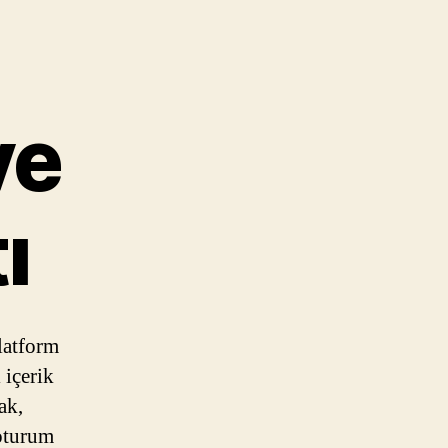
ve
ı
latform
 içerik
ak,
oturum