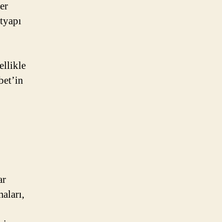
er
ltyapı
ellikle
bet’in
ar
aları,