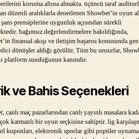
erilerini koruma altına almakta. üçüncü taraf auditorl
dan düzenli aralıklarla denetlenen Showbet’in oyun a
it şans prensiplerine uygunluk açısından sürekli
ktedir. bağımsız değerlendirmelere bakıldığında,
’in finansal akışı ve iletişim başarısı konusunda gen
edici dönüşler aldığı görülür. Tüm bu unsurlar, Show
bir platform sunduğunun kanıtıdır.
rik ve Bahis Seçenekleri
, canlı maç pazarlarından canlı yayınlı masalara kad
çok katmanlı bir oyun seçkisine sahiptir. lig karşılaşm
ol kuponları, elektronik sporlar gibi popüler oynama