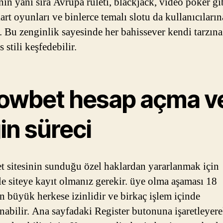
nın yanı sıra Avrupa ruleti, blackjack, video poker gi
art oyunları ve binlerce temalı slotu da kullanıcıların
ır. Bu zenginlik sayesinde her bahissever kendi tarzı
s stili keşfedebilir.
owbet hesap açma v
in süreci
 sitesinin sunduğu özel haklardan yararlanmak için
le siteye kayıt olmanız gerekir. üye olma aşaması 18
n büyük herkese izinlidir ve birkaç işlem içinde
nabilir. Ana sayfadaki Register butonuna işaretleyere