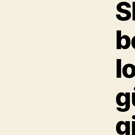
S
b
l
g
gi