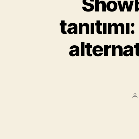
Showbe
tanıtımı:
alterna
P
a