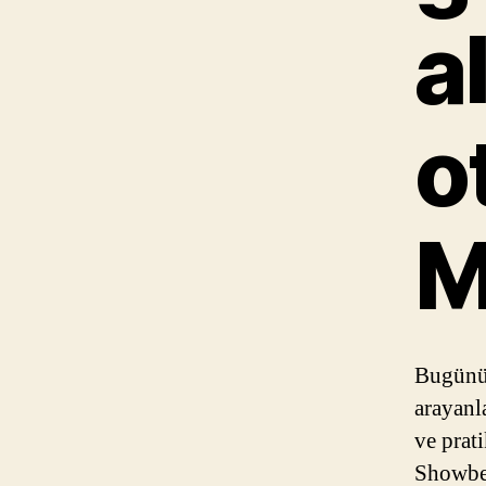
a
o
M
Bugünün
arayanl
ve prati
Showbet