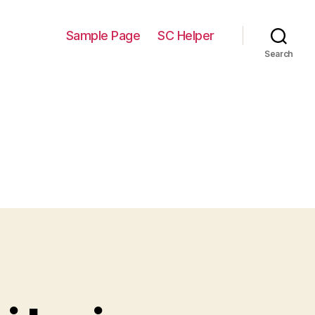
Sample Page
SC Helper
Search