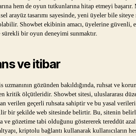
arına hem de oyun tutkunlarına hitap etmeyi başarır
sel arayüz tasarımı sayesinde, yeni üyeler bile siteye
olabilir. Showbet ekibinin amacı, üyelerine güvenli, e
ve sürekli bir oyun deneyimi sunmaktır.
ans ve itibar
is uzmanının gözünden bakıldığında, ruhsat ve koru
en kritik ölçütleridir. Showbet sitesi, uluslararası düz
an verilen geçerli ruhsata sahiptir ve bu yasal verileri
ilir bir şekilde web sitesinde belirtir. Bu, sitenin belirl
ra ve gözetime tabi olduğunu göstererek tereddüt azalt
altyapı, kriptolu bağlantı kullanarak kullanıcıların he